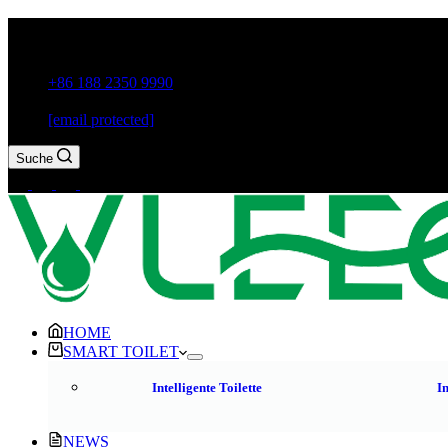
Guxiang Town, Chaozhou City, Provinz Guangdong, China
+86 188 2350 9990
[email protected]
Suche
HOME
SMART TOILET
Intelligente Toilette
In
NEWS