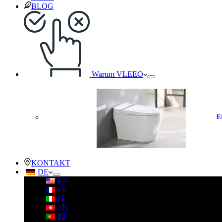
BLOG
Warum VLEEO
F
KONTAKT
DE
EN
FR
IT
ZH
PT