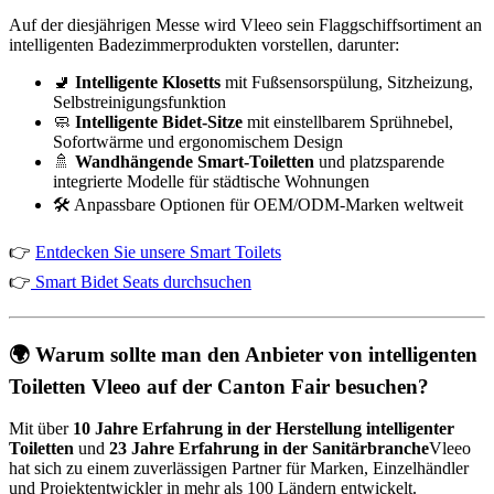
Auf der diesjährigen Messe wird Vleeo sein Flaggschiffsortiment an
intelligenten Badezimmerprodukten vorstellen, darunter:
🚽
Intelligente Klosetts
mit Fußsensorspülung, Sitzheizung,
Selbstreinigungsfunktion
🧼
Intelligente Bidet-Sitze
mit einstellbarem Sprühnebel,
Sofortwärme und ergonomischem Design
🚿
Wandhängende Smart-Toiletten
und platzsparende
integrierte Modelle für städtische Wohnungen
🛠️ Anpassbare Optionen für OEM/ODM-Marken weltweit
👉
Entdecken Sie unsere Smart Toilets
👉
Smart Bidet Seats durchsuchen
🌍 Warum sollte man den Anbieter von intelligenten
Toiletten Vleeo auf der Canton Fair besuchen?
Mit über
10 Jahre Erfahrung in der Herstellung intelligenter
Toiletten
und
23 Jahre Erfahrung in der Sanitärbranche
Vleeo
hat sich zu einem zuverlässigen Partner für Marken, Einzelhändler
und Projektentwickler in mehr als 100 Ländern entwickelt.