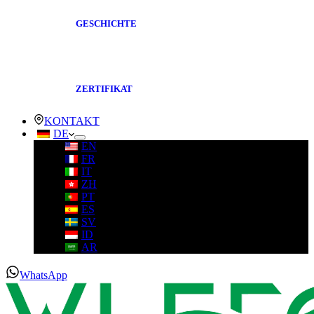
GESCHICHTE
ZERTIFIKAT
KONTAKT
DE
EN
FR
IT
ZH
PT
ES
SV
ID
AR
WhatsApp