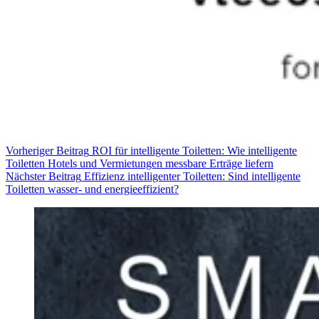
Vorheriger
Beitrag
ROI für intelligente Toiletten: Wie intelligente
Toiletten Hotels und Vermietungen messbare Erträge liefern
Nächster
Beitrag
Effizienz intelligenter Toiletten: Sind intelligente
Toiletten wasser- und energieeffizient?