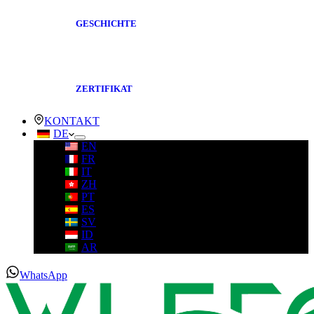
GESCHICHTE
ZERTIFIKAT
KONTAKT
DE
EN
FR
IT
ZH
PT
ES
SV
ID
AR
WhatsApp