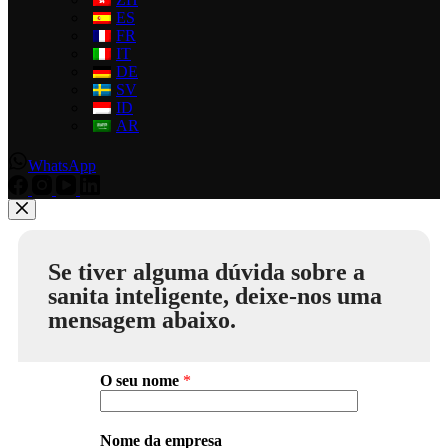
ES
FR
IT
DE
SV
ID
AR
WhatsApp
Se tiver alguma dúvida sobre a
sanita inteligente, deixe-nos uma
mensagem abaixo.
O seu nome
*
Nome da empresa