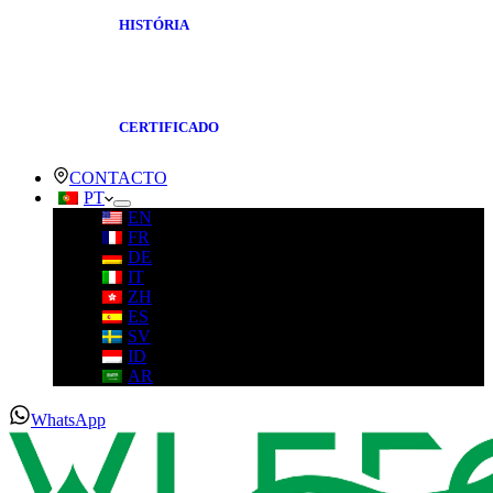
HISTÓRIA
CERTIFICADO
CONTACTO
PT
EN
FR
DE
IT
ZH
ES
SV
ID
AR
WhatsApp