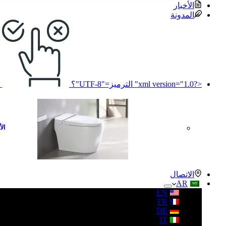
الأخبار
المدونة
<?xml version="1.0" الترميز="UTF-8"؟
ل
الأ
الاتصال
AR
EN
FR
DE
IT