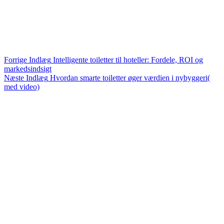
Forrige
Indlæg
Intelligente toiletter til hoteller: Fordele, ROI og
markedsindsigt
Næste
Indlæg
Hvordan smarte toiletter øger værdien i nybyggeri(
med video)