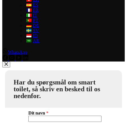
ES
FR
IT
PT
DE
SV
ID
AR
WhatsApp
Har du spørgsmål om smart
toilet, så skriv en besked til os
nedenfor.
Dit navn
*