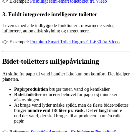
👉 Eksempel:
Prisbilligt semi-smart toiletbidet fra Vleeo
3. Fuldt integrerede intelligente toiletter
Leveres med alle indbyggede funktioner - opvarmede sæder,
lufttørrere, automatisk skylning og meget mere.
👉 Eksempel:
Premium Smart Toilet Engros CL-630 fra Vleeo
Bidet-toiletters miljøpåvirkning
At skifte fra papir til vand handler ikke kun om komfort. Det hjælper
planeten.
Papirproduktion
bruger træer, vand og kemikalier.
Bidet-toiletter
reducerer behovet for papir og mindsker
afskovningen.
At bruge vand lyder måske spildt, men de fleste bidet-toiletter
bruger
mindre end 1/8 liter pr. vask
. Det er langt mindre
end det vand, der skal bruges til at producere bare én rulle
papir.
👉 Reference:
Scientific American - Er bideter miljøvenlige?