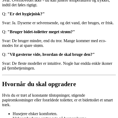
Svar: Overhovedet ikke - du kan justere temperaturen og trykket,
indtil det føles rigtigt.
Q:
"Er det hygiejnisk?"
Svar: Ja. Dyserne er selvrensende, og det vand, der bruges, er frisk.
Q:
"Bruger bidet-toiletter meget strøm?"
Svar: De bruger mindre, end du tror. Mange kommer med eco-
modes for at spare strøm.
Q:
"Vil gæsterne vide, hvordan de skal bruge den?"
Svar: De fleste modeller er intuitive. Nogle har endda enkle ikoner
på fjernbetjeningen.
Hvornår du skal opgradere
Hvis du er træt af konstante tilstopninger, stigende
papiromkostninger eller forældede toiletter, er et bidettoilet et smart
træk.
Husejere elsker komforten.