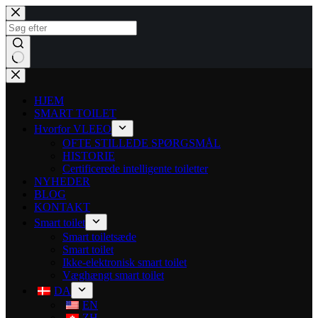
HJEM
SMART TOILET
Hvorfor VLEEO
OFTE STILLEDE SPØRGSMÅL
HISTORIE
Certificerede intelligente toiletter
NYHEDER
BLOG
KONTAKT
Smart toilet
Smart toiletsæde
Smart toilet
Ikke-elektronisk smart toilet
Væghængt smart toilet
DA
EN
ZH