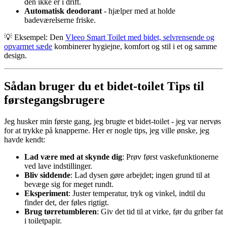
den ikke er i drift.
Automatisk deodorant
- hjælper med at holde
badeværelserne friske.
💡 Eksempel: Den
Vleeo Smart Toilet med bidet, selvrensende og
opvarmet sæde
kombinerer hygiejne, komfort og stil i et og samme
design.
Sådan bruger du et bidet-toilet Tips til
førstegangsbrugere
Jeg husker min første gang, jeg brugte et bidet-toilet - jeg var nervøs
for at trykke på knapperne. Her er nogle tips, jeg ville ønske, jeg
havde kendt:
Lad være med at skynde dig
: Prøv først vaskefunktionerne
ved lave indstillinger.
Bliv siddende
: Lad dysen gøre arbejdet; ingen grund til at
bevæge sig for meget rundt.
Eksperiment
: Juster temperatur, tryk og vinkel, indtil du
finder det, der føles rigtigt.
Brug tørretumbleren
: Giv det tid til at virke, før du griber fat
i toiletpapir.