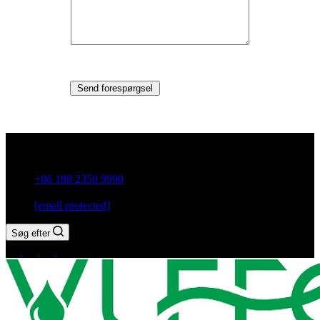
Send forespørgsel
Guxiang Town, Chaozhou City, Guangdong-provinsen, Kina
+86 188 2350 9990
[email protected]
Søg efter