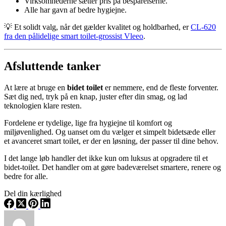
Virksomhederne sætter pris på besparelserne.
Alle har gavn af bedre hygiejne.
💡 Et solidt valg, når det gælder kvalitet og holdbarhed, er
CL-620
fra den pålidelige smart toilet-grossist Vleeo
.
Afsluttende tanker
At lære at bruge en
bidet toilet
er nemmere, end de fleste forventer.
Sæt dig ned, tryk på en knap, juster efter din smag, og lad
teknologien klare resten.
Fordelene er tydelige, lige fra hygiejne til komfort og
miljøvenlighed. Og uanset om du vælger et simpelt bidetsæde eller
et avanceret smart toilet, er der en løsning, der passer til dine behov.
I det lange løb handler det ikke kun om luksus at opgradere til et
bidet-toilet. Det handler om at gøre badeværelset smartere, renere og
bedre for alle.
Del din kærlighed