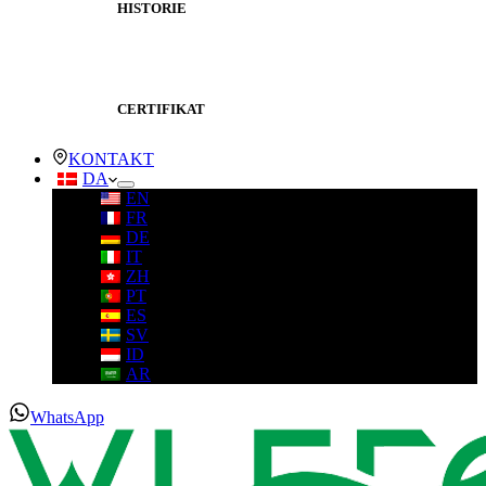
HISTORIE
CERTIFIKAT
KONTAKT
DA
EN
FR
DE
IT
ZH
PT
ES
SV
ID
AR
WhatsApp