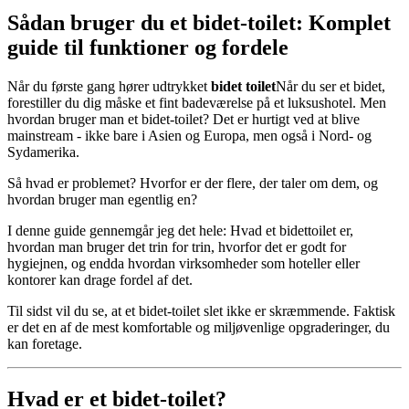
Sådan bruger du et bidet-toilet: Komplet
guide til funktioner og fordele
Når du første gang hører udtrykket
bidet toilet
Når du ser et bidet,
forestiller du dig måske et fint badeværelse på et luksushotel. Men
hvordan bruger man et bidet-toilet? Det er hurtigt ved at blive
mainstream - ikke bare i Asien og Europa, men også i Nord- og
Sydamerika.
Så hvad er problemet? Hvorfor er der flere, der taler om dem, og
hvordan bruger man egentlig en?
I denne guide gennemgår jeg det hele: Hvad et bidettoilet er,
hvordan man bruger det trin for trin, hvorfor det er godt for
hygiejnen, og endda hvordan virksomheder som hoteller eller
kontorer kan drage fordel af det.
Til sidst vil du se, at et bidet-toilet slet ikke er skræmmende. Faktisk
er det en af de mest komfortable og miljøvenlige opgraderinger, du
kan foretage.
Hvad er et bidet-toilet?