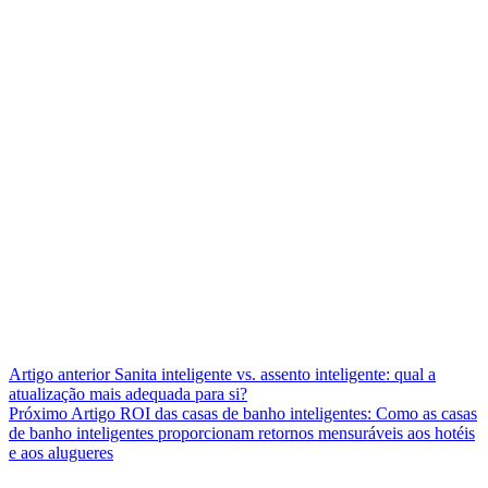
Artigo
anterior
Sanita inteligente vs. assento inteligente: qual a
atualização mais adequada para si?
Próximo
Artigo
ROI das casas de banho inteligentes: Como as casas
de banho inteligentes proporcionam retornos mensuráveis aos hotéis
e aos alugueres