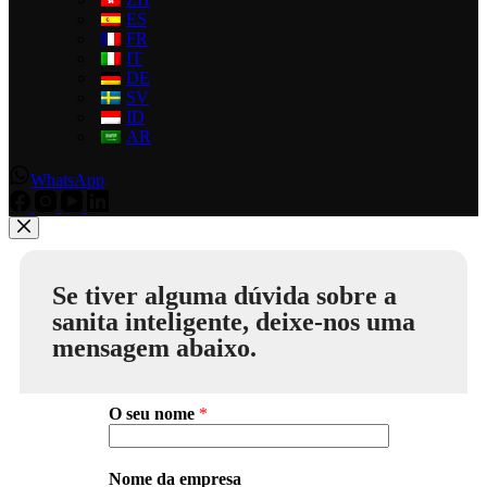
ES
FR
IT
DE
SV
ID
AR
WhatsApp
Se tiver alguma dúvida sobre a
sanita inteligente, deixe-nos uma
mensagem abaixo.
O seu nome
*
Nome da empresa