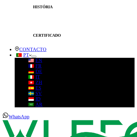
HISTÓRIA
CERTIFICADO
CONTACTO
PT
EN
FR
DE
IT
ZH
ES
SV
ID
AR
WhatsApp