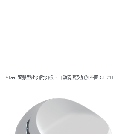
Vleeo 智慧型座廁附廁板、自動清潔及加熱座圈 CL-711