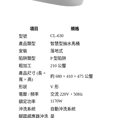
項目
規格
CL-630
型號
產品類型
智慧型抽水馬桶
安裝
落地式
陷阱類型
P 型陷阱
粗加工
210 公釐
產品尺寸 (長 ×
約 680 × 410 × 475 公釐
寬 × 高)
形狀
V 形
電壓 / 頻率
交流 220V，50Hz
1170W
額定功率
沖洗系統
自動沖洗系統
腳踏感應器沖洗
是