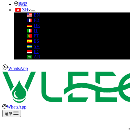
聯繫
ZH
EN
FR
DE
IT
PT
ES
SV
ID
AR
WhatsApp
WhatsApp
選單