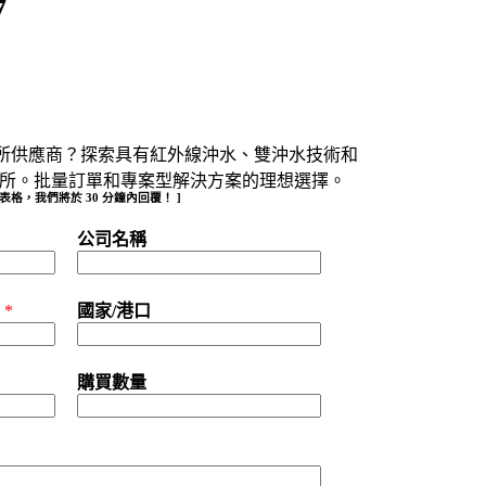
7
所供應商？探索具有紅外線沖水、雙沖水技術和
智慧型廁所。批量訂單和專案型解決方案的理想選擇。
填妥表格，我們將於 30 分鐘內回覆！ ]
公司名稱
)
*
國家/港口
購買數量