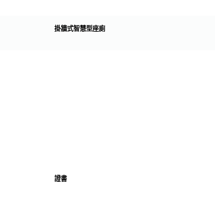
掛牆式智慧型座廁
證書