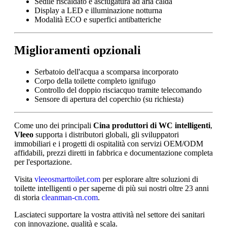
Sedile riscaldato e asciugatura ad aria calda
Display a LED e illuminazione notturna
Modalità ECO e superfici antibatteriche
Miglioramenti opzionali
Serbatoio dell'acqua a scomparsa incorporato
Corpo della toilette completo ignifugo
Controllo del doppio risciacquo tramite telecomando
Sensore di apertura del coperchio (su richiesta)
Come uno dei principali
Cina produttori di WC intelligenti
,
Vleeo
supporta i distributori globali, gli sviluppatori
immobiliari e i progetti di ospitalità con servizi OEM/ODM
affidabili, prezzi diretti in fabbrica e documentazione completa
per l'esportazione.
Visita
vleeosmarttoilet.com
per esplorare altre soluzioni di
toilette intelligenti o per saperne di più sui nostri oltre 23 anni
di storia
cleanman-cn.com
.
Lasciateci supportare la vostra attività nel settore dei sanitari
con innovazione, qualità e scala.