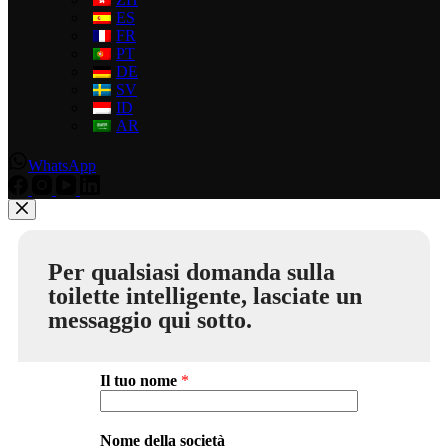
ES
FR
PT
DE
SV
ID
AR
WhatsApp
Per qualsiasi domanda sulla
toilette intelligente, lasciate un
messaggio qui sotto.
Il tuo nome
*
Nome della società