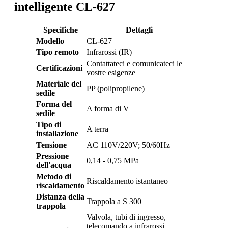
intelligente CL-627
Specifiche
Dettagli
Modello
CL-627
Tipo remoto
Infrarossi (IR)
Contattateci e comunicateci le
Certificazioni
vostre esigenze
Materiale del
PP (polipropilene)
sedile
Forma del
A forma di V
sedile
Tipo di
A terra
installazione
Tensione
AC 110V/220V; 50/60Hz
Pressione
0,14 - 0,75 MPa
dell'acqua
Metodo di
Riscaldamento istantaneo
riscaldamento
Distanza della
Trappola a S 300
trappola
Valvola, tubi di ingresso,
telecomando a infrarossi