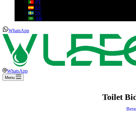
PT
ES
SV
AR
WhatsApp
WhatsApp
Menu
Toilet B
Bera