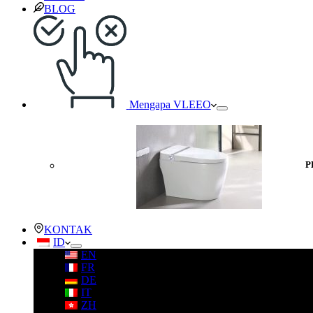
BLOG
Mengapa VLEEO
P
KONTAK
ID
EN
FR
DE
IT
ZH