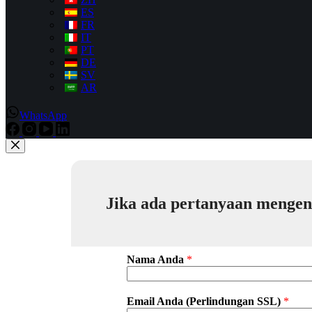
ES
FR
IT
PT
DE
SV
AR
WhatsApp
Jika ada pertanyaan mengenai
Nama Anda
*
Email Anda (Perlindungan SSL)
*