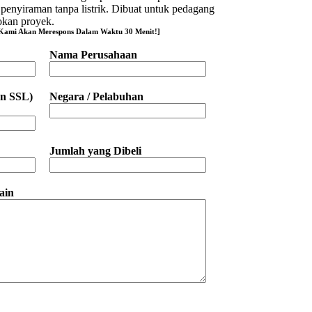
penyiraman tanpa listrik. Dibuat untuk pedagang
sokan proyek.
n Kami Akan Merespons Dalam Waktu 30 Menit!]
Nama Perusahaan
an SSL)
Negara / Pelabuhan
Jumlah yang Dibeli
ain