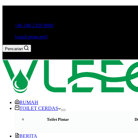
Kota Guxiang, Kota Chaozhou, Provinsi Guangdong, Cina
+86 188 2350 9990
[email protected]
Pencarian
RUMAH
TOILET CERDAS
Toilet Pintar
D
BERITA