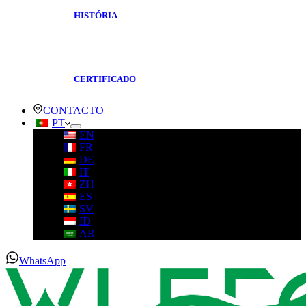
HISTÓRIA
CERTIFICADO
CONTACTO
PT
EN
FR
DE
IT
ZH
ES
SV
ID
AR
WhatsApp