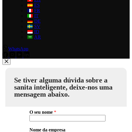
ES
FR
IT
DE
SV
ID
AR
WhatsApp
Se tiver alguma dúvida sobre a
sanita inteligente, deixe-nos uma
mensagem abaixo.
O seu nome
*
Nome da empresa