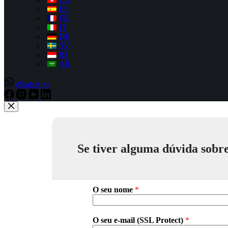
ES
FR
IT
DE
SV
ID
AR
WhatsApp
Se tiver alguma dúvida sobre
O seu nome
*
O seu e-mail (SSL Protect)
*