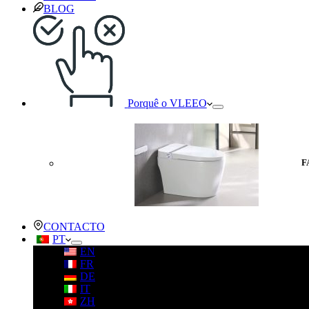
BLOG
Porquê o VLEEO
F
CONTACTO
PT
EN
FR
DE
IT
ZH