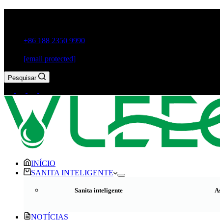
Guxiang Town, Cidade de Chaozhou, Província de Guangdong
+86 188 2350 9990
[email protected]
Pesquisar
INÍCIO
SANITA INTELIGENTE
Sanita inteligente
As
NOTÍCIAS