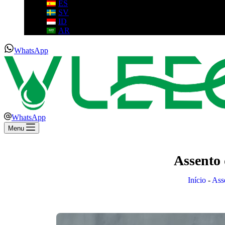
ES
SV
ID
AR
WhatsApp
WhatsApp
Menu
Assento
Início
-
Asse