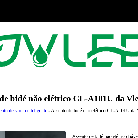
 de bidé não elétrico CL-A101U da V
nto de sanita inteligente
-
Assento de bidé não elétrico CL-A101U d
Assento de bidé não elétrico fiáv