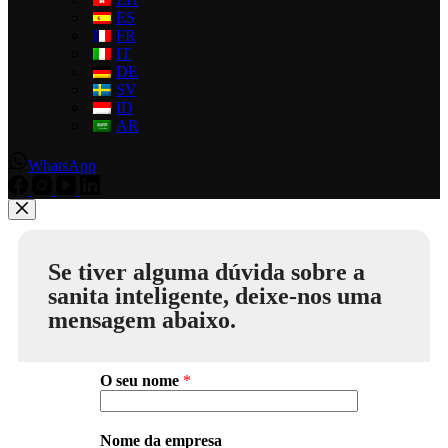
ES
FR
IT
DE
SV
ID
AR
WhatsApp
Se tiver alguma dúvida sobre a
sanita inteligente, deixe-nos uma
mensagem abaixo.
O seu nome
*
Nome da empresa