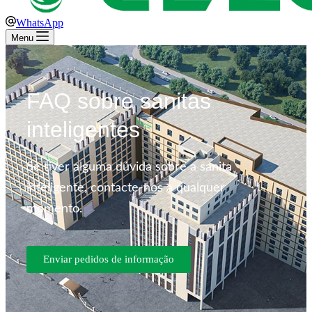
WhatsApp
Menu
FAQ sobre sanitas
inteligentes
Se tiver alguma dúvida sobre a sanita
inteligente, contacte-nos a qualquer
momento.
Enviar pedidos de informação