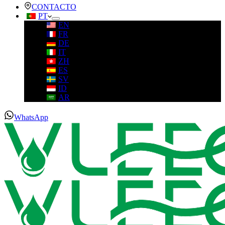
CONTACTO
PT
EN
FR
DE
IT
ZH
ES
SV
ID
AR
WhatsApp