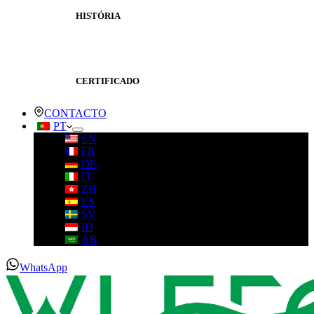
HISTÓRIA
CERTIFICADO
CONTACTO
PT
EN
FR
DE
IT
ZH
ES
SV
ID
AR
WhatsApp