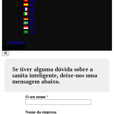
ES
FR
IT
DE
SV
ID
AR
WhatsApp
Se tiver alguma dúvida sobre a
sanita inteligente, deixe-nos uma
mensagem abaixo.
O seu nome
*
Nome da empresa