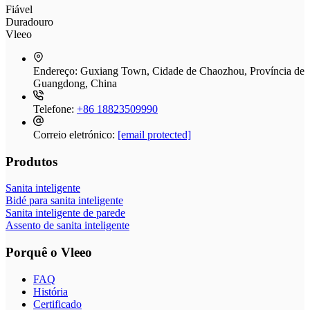
Fiável
Duradouro
Vleeo
Endereço:
Guxiang Town, Cidade de Chaozhou, Província de
Guangdong, China
Telefone:
+86 18823509990
Correio eletrónico:
[email protected]
Produtos
Sanita inteligente
Bidé para sanita inteligente
Sanita inteligente de parede
Assento de sanita inteligente
Porquê o Vleeo
FAQ
História
Certificado