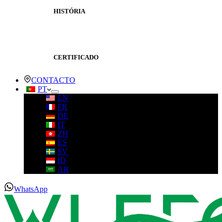
HISTÓRIA
CERTIFICADO
CONTACTO
PT
EN
FR
DE
IT
ZH
ES
SV
ID
AR
WhatsApp