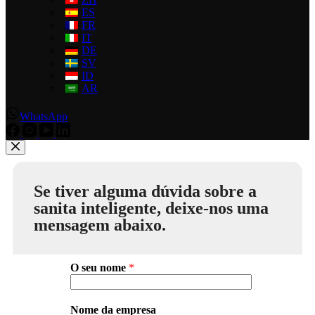
ES
FR
IT
DE
SV
ID
AR
WhatsApp
Se tiver alguma dúvida sobre a
sanita inteligente, deixe-nos uma
mensagem abaixo.
O seu nome
*
Nome da empresa