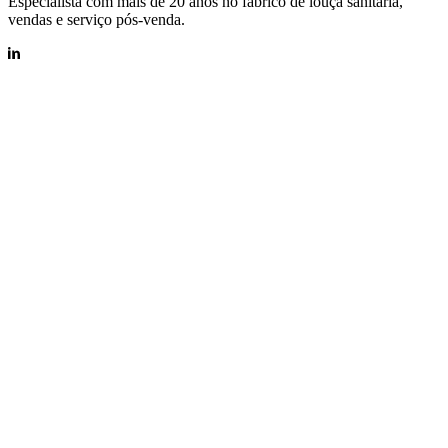
Especialista com mais de 20 anos no fabrico de louça sanitária,
vendas e serviço pós-venda.