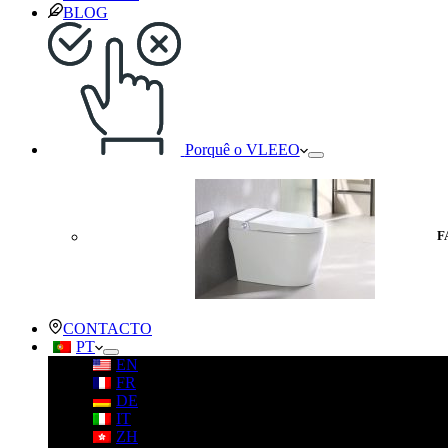
BLOG
Porquê o VLEEO
F
CONTACTO
PT
EN
FR
DE
IT
ZH