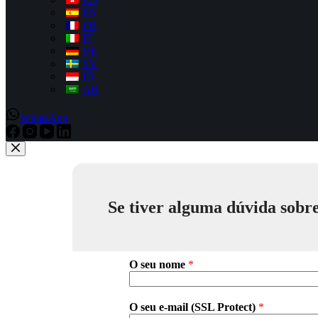
ES
FR
IT
DE
SV
ID
AR
WhatsApp
Se tiver alguma dúvida sobre
O seu nome
*
O seu e-mail (SSL Protect)
*