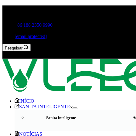
Guxiang Town, Cidade de Chaozhou, Província de Guangdong
+86 188 2350 9990
[email protected]
Pesquisar
INÍCIO
SANITA INTELIGENTE
Sanita inteligente
As
NOTÍCIAS