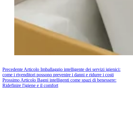
Precedente
Articolo
Imballaggio intelligente dei servizi igienici:
come i rivenditori possono prevenire i danni e ridurre i costi
Prossimo
Articolo
Bagni intelligenti come spazi di benessere:
Ridefinire l'igiene e il comfort