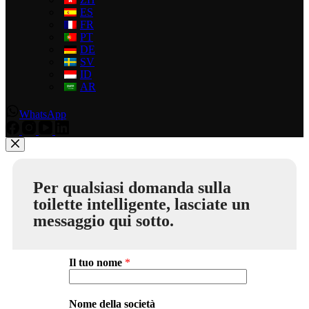
ES
FR
PT
DE
SV
ID
AR
WhatsApp
Per qualsiasi domanda sulla
toilette intelligente, lasciate un
messaggio qui sotto.
Il tuo nome
*
Nome della società