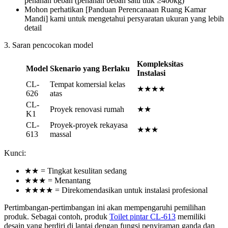
penahan beban (penahan beban satu titik ≥400kg)
Mohon perhatikan [Panduan Perencanaan Ruang Kamar
Mandi] kami untuk mengetahui persyaratan ukuran yang lebih
detail
3. Saran pencocokan model
Kompleksitas
Model
Skenario yang Berlaku
Instalasi
CL-
Tempat komersial kelas
★★★★
626
atas
CL-
Proyek renovasi rumah
★★
K1
CL-
Proyek-proyek rekayasa
★★★
613
massal
Kunci:
★★ = Tingkat kesulitan sedang
★★★ = Menantang
★★★★ = Direkomendasikan untuk instalasi profesional
Pertimbangan-pertimbangan ini akan mempengaruhi pemilihan
produk. Sebagai contoh, produk
Toilet pintar CL-613
memiliki
desain yang berdiri di lantai dengan fungsi penyiraman ganda dan