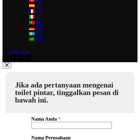
ES
FR
IT
PT
DE
SV
AR
WhatsApp
Jika ada pertanyaan mengenai
toilet pintar, tinggalkan pesan di
bawah ini.
Nama Anda
*
Nama Perusahaan