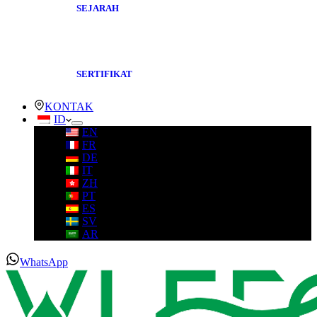
SEJARAH
SERTIFIKAT
KONTAK
ID
EN
FR
DE
IT
ZH
PT
ES
SV
AR
WhatsApp