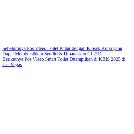
Sebelumnya
Pos
Vleeo Toilet Pintar dengan Kloset, Kursi yang
Dapat Membersihkan Sendiri & Dipanaskan CL-711
Berikutnya
Pos
Vleeo Smart Toilet Ditampilkan di KBIS 2025 di
Las Vegas