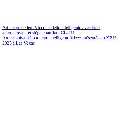
Article
précédent
Vleeo Toilette intelligente avec bidet,
autonettoyant et siège chauffant CL-711
Article
suivant
La toilette intelligente Vleeo présentée au KBIS
2025 à Las Vegas