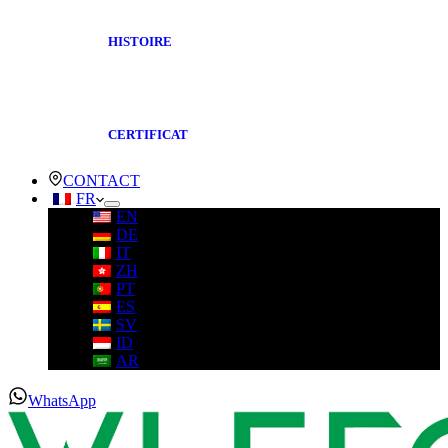
HISTOIRE
CERTIFICAT
CONTACT
FR
EN
DE
IT
ZH
PT
ES
SV
ID
AR
WhatsApp