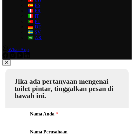
ES
FR
IT
PT
DE
SV
AR
WhatsApp
Jika ada pertanyaan mengenai
toilet pintar, tinggalkan pesan di
bawah ini.
Nama Anda
*
Nama Perusahaan