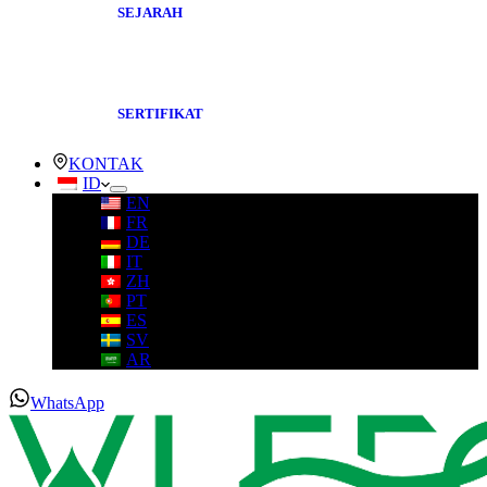
SEJARAH
SERTIFIKAT
KONTAK
ID
EN
FR
DE
IT
ZH
PT
ES
SV
AR
WhatsApp