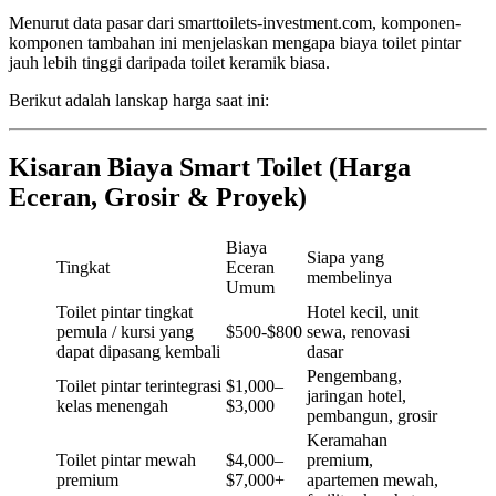
Menurut data pasar dari smarttoilets-investment.com, komponen-
komponen tambahan ini menjelaskan mengapa biaya toilet pintar
jauh lebih tinggi daripada toilet keramik biasa.
Berikut adalah lanskap harga saat ini:
Kisaran Biaya Smart Toilet (Harga
Eceran, Grosir & Proyek)
Biaya
Siapa yang
Tingkat
Eceran
membelinya
Umum
Toilet pintar tingkat
Hotel kecil, unit
pemula / kursi yang
$500-$800
sewa, renovasi
dapat dipasang kembali
dasar
Pengembang,
Toilet pintar terintegrasi
$1,000–
jaringan hotel,
kelas menengah
$3,000
pembangun, grosir
Keramahan
Toilet pintar mewah
$4,000–
premium,
premium
$7,000+
apartemen mewah,