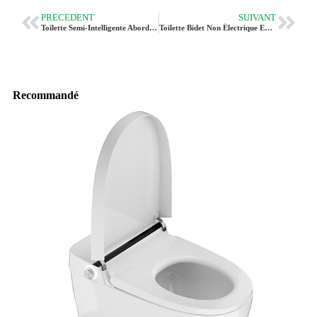
PRÉCÉDENT
SUIVANT
Toilette Semi-Intelligente Abordable Bidet CL-619 De Vleeo
Toilette Bidet Non Électrique En Forme De U Pour La Vente En Gros CL-721
Recommandé