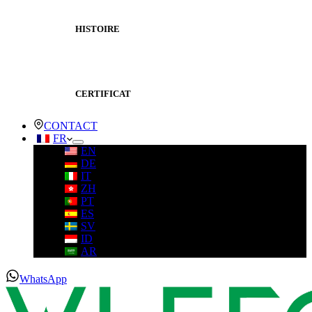
HISTOIRE
CERTIFICAT
CONTACT
FR
EN
DE
IT
ZH
PT
ES
SV
ID
AR
WhatsApp