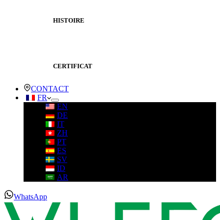
HISTOIRE
CERTIFICAT
CONTACT
FR
EN
DE
IT
ZH
PT
ES
SV
ID
AR
WhatsApp