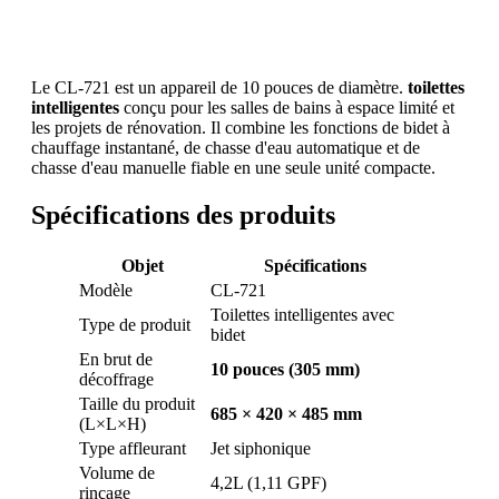
Le CL-721 est un appareil de 10 pouces de diamètre.
toilettes
intelligentes
conçu pour les salles de bains à espace limité et
les projets de rénovation. Il combine les fonctions de bidet à
chauffage instantané, de chasse d'eau automatique et de
chasse d'eau manuelle fiable en une seule unité compacte.
Spécifications des produits
Objet
Spécifications
Modèle
CL-721
Toilettes intelligentes avec
Type de produit
bidet
En brut de
10 pouces (305 mm)
décoffrage
Taille du produit
685 × 420 × 485 mm
(L×L×H)
Type affleurant
Jet siphonique
Volume de
4,2L (1,11 GPF)
rinçage