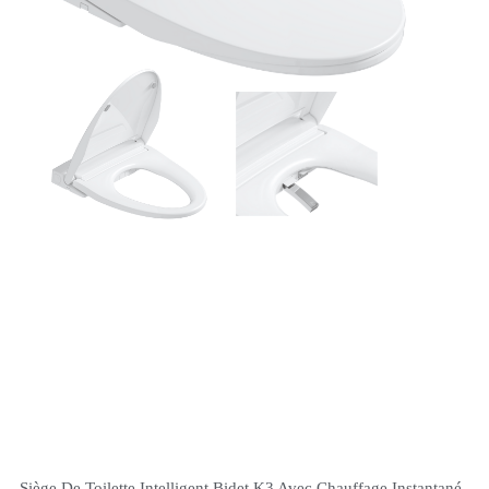
Siège De Toilette Intelligent Bidet K3 Avec Chauffage Instantané