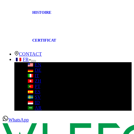
HISTOIRE
CERTIFICAT
CONTACT
FR
EN
DE
IT
ZH
PT
ES
SV
ID
AR
WhatsApp