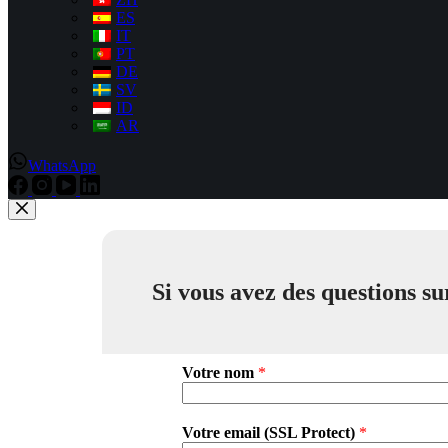
ES
IT
PT
DE
SV
ID
AR
WhatsApp
Si vous avez des questions sur
Votre nom
*
Votre email (SSL Protect)
*