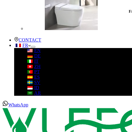
F
CONTACT
FR
EN
DE
IT
ZH
PT
ES
SV
ID
AR
WhatsApp