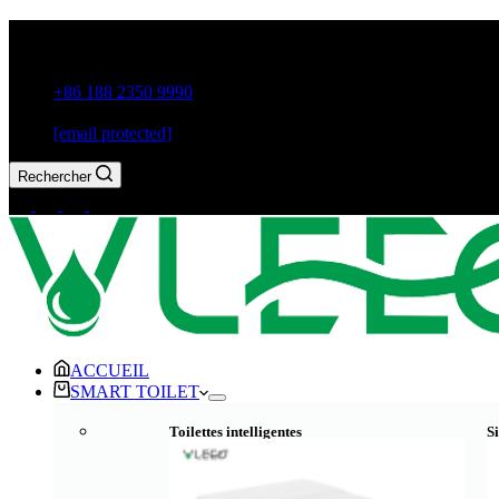
Guxiang Town, Chaozhou City, Guangdong Province, China
+86 188 2350 9990
[email protected]
Rechercher
ACCUEIL
SMART TOILET
Toilettes intelligentes
Si