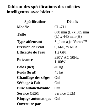
Tableau des spécifications des toilettes
intelligentes avec bidet :
Spécifications
Détails
Modèle
CL-711
680 mm (L) x 385 mm
Taille
(L) x 445 mm (H)
Type affleurant
Siphon à jet Vortex™
Pression de l'eau
0,14-0,75 MPa
Efficacité de l'eau
1,2 GPF
220V AC 50Hz,
Puissance
1100W
Poids (net)
40 kg
Poids (brut)
45 kg
Chauffage des sièges
Oui
Séchage à l'air
Oui
Buse autonettoyante
Oui
Service OEM
Service OEM
Rinçage automatique
Oui
Ouverture par