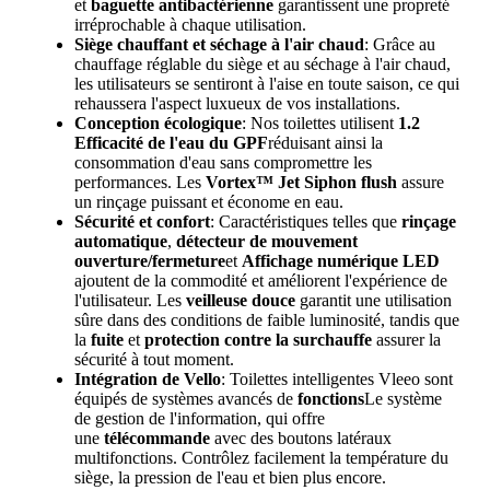
et
baguette antibactérienne
garantissent une propreté
irréprochable à chaque utilisation.
Siège chauffant et séchage à l'air chaud
: Grâce au
chauffage réglable du siège et au séchage à l'air chaud,
les utilisateurs se sentiront à l'aise en toute saison, ce qui
rehaussera l'aspect luxueux de vos installations.
Conception écologique
: Nos toilettes utilisent
1.2
Efficacité de l'eau du GPF
réduisant ainsi la
consommation d'eau sans compromettre les
performances. Les
Vortex™ Jet Siphon flush
assure
un rinçage puissant et économe en eau.
Sécurité et confort
: Caractéristiques telles que
rinçage
automatique
,
détecteur de mouvement
ouverture/fermeture
et
Affichage numérique LED
ajoutent de la commodité et améliorent l'expérience de
l'utilisateur. Les
veilleuse douce
garantit une utilisation
sûre dans des conditions de faible luminosité, tandis que
la
fuite
et
protection contre la surchauffe
assurer la
sécurité à tout moment.
Intégration de Vello
: Toilettes intelligentes Vleeo
sont
équipés de systèmes avancés de
fonctions
Le système
de gestion de l'information, qui offre
une
télécommande
avec des boutons latéraux
multifonctions. Contrôlez facilement la température du
siège, la pression de l'eau et bien plus encore.