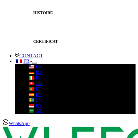
HISTOIRE
CERTIFICAT
CONTACT
FR
EN
DE
IT
ZH
PT
ES
SV
ID
AR
WhatsApp