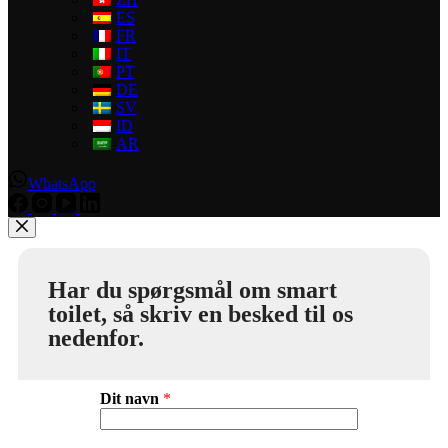
ES
FR
IT
PT
DE
SV
ID
AR
WhatsApp
Har du spørgsmål om smart
toilet, så skriv en besked til os
nedenfor.
Dit navn
*