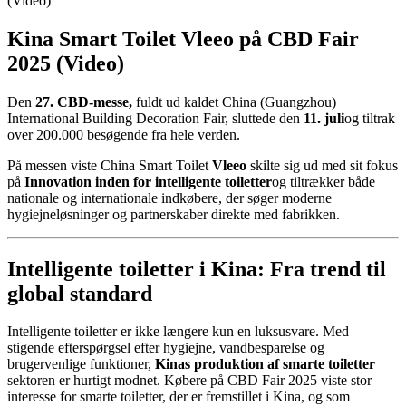
(Video)
Kina Smart Toilet Vleeo på CBD Fair
2025 (Video)
Den
27. CBD-messe,
fuldt ud kaldet China (Guangzhou)
International Building Decoration Fair, sluttede den
11. juli
og tiltrak
over 200.000 besøgende fra hele verden.
På messen viste China Smart Toilet
Vleeo
skilte sig ud med sit fokus
på
Innovation inden for intelligente toiletter
og tiltrækker både
nationale og internationale indkøbere, der søger moderne
hygiejneløsninger og partnerskaber direkte med fabrikken.
Intelligente toiletter i Kina: Fra trend til
global standard
Intelligente toiletter er ikke længere kun en luksusvare. Med
stigende efterspørgsel efter hygiejne, vandbesparelse og
brugervenlige funktioner,
Kinas produktion af smarte toiletter
sektoren er hurtigt modnet. Købere på CBD Fair 2025 viste stor
interesse for smarte toiletter, der er fremstillet i Kina, og som