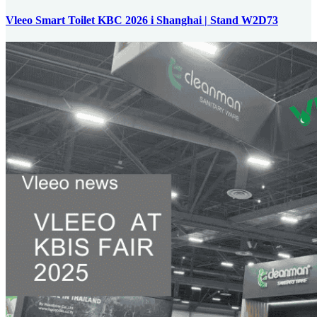
Vleeo Smart Toilet KBC 2026 i Shanghai | Stand W2D73