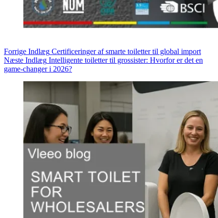
Forrige
Indlæg
Certificeringer af smarte toiletter til global import
Næste
Indlæg
Intelligente toiletter til grossister: Hvorfor er det en
game-changer i 2026?