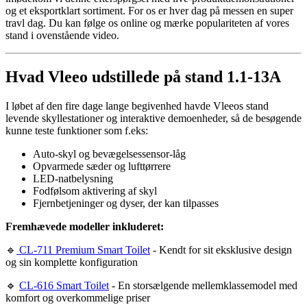
og et eksportklart sortiment. For os er hver dag på messen en super
travl dag. Du kan følge os online og mærke populariteten af vores
stand i ovenstående video.
Hvad Vleeo udstillede på stand 1.1-13A
I løbet af den fire dage lange begivenhed havde Vleeos stand
levende skyllestationer og interaktive demoenheder, så de besøgende
kunne teste funktioner som f.eks:
Auto-skyl og bevægelsessensor-låg
Opvarmede sæder og lufttørrere
LED-natbelysning
Fodfølsom aktivering af skyl
Fjernbetjeninger og dyser, der kan tilpasses
Fremhævede modeller inkluderet:
🔹
CL-711 Premium Smart Toilet
- Kendt for sit eksklusive design
og sin komplette konfiguration
🔹
CL-616 Smart Toilet
- En storsælgende mellemklassemodel med
komfort og overkommelige priser