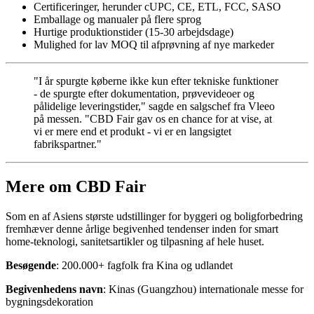
Certificeringer, herunder cUPC, CE, ETL, FCC, SASO
Emballage og manualer på flere sprog
Hurtige produktionstider (15-30 arbejdsdage)
Mulighed for lav MOQ til afprøvning af nye markeder
"I år spurgte køberne ikke kun efter tekniske funktioner
- de spurgte efter dokumentation, prøvevideoer og
pålidelige leveringstider," sagde en salgschef fra Vleeo
på messen. "CBD Fair gav os en chance for at vise, at
vi er mere end et produkt - vi er en langsigtet
fabrikspartner."
Mere om CBD Fair
Som en af Asiens største udstillinger for byggeri og boligforbedring
fremhæver denne årlige begivenhed tendenser inden for smart
home-teknologi, sanitetsartikler og tilpasning af hele huset.
Besøgende
: 200.000+ fagfolk fra Kina og udlandet
Begivenhedens navn
: Kinas (Guangzhou) internationale messe for
bygningsdekoration