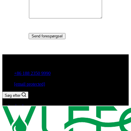
Send forespørgsel
Guxiang Town, Chaozhou City, Guangdong-provinsen, Kina
+86 188 2350 9990
[email protected]
Søg efter