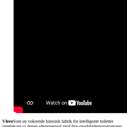
Vleeo
Som en voksende kinesisk fabrik for intelligente toiletter
imødekom vi denne efterspørgsel med live-produktdemonstrationer