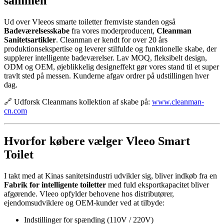
sammen
Ud over Vleeos smarte toiletter fremviste standen også
Badeværelsesskabe
fra vores moderproducent,
Cleanman
Sanitetsartikler
. Cleanman er kendt for over 20 års
produktionsekspertise og leverer stilfulde og funktionelle skabe, der
supplerer intelligente badeværelser. Lav MOQ, fleksibelt design,
ODM og OEM, øjeblikkelig designeffekt gør vores stand til et super
travlt sted på messen. Kunderne afgav ordrer på udstillingen hver
dag.
🔗 Udforsk Cleanmans kollektion af skabe på:
www.cleanman-
cn.com
Hvorfor købere vælger Vleeo Smart
Toilet
I takt med at Kinas sanitetsindustri udvikler sig, bliver indkøb fra en
Fabrik for intelligente toiletter
med fuld eksportkapacitet bliver
afgørende. Vleeo opfylder behovene hos distributører,
ejendomsudviklere og OEM-kunder ved at tilbyde:
Indstillinger for spænding (110V / 220V)