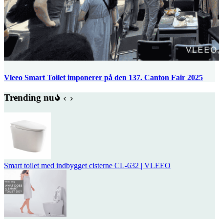
Vleeo Smart Toilet imponerer på den 137. Canton Fair 2025
Trending nu
Smart toilet med indbygget cisterne CL-632 | VLEEO