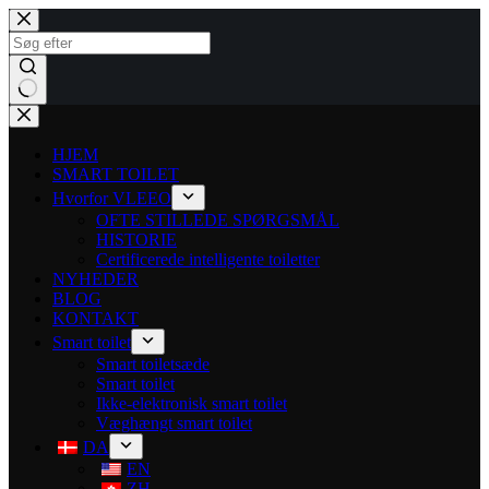
HJEM
SMART TOILET
Hvorfor VLEEO
OFTE STILLEDE SPØRGSMÅL
HISTORIE
Certificerede intelligente toiletter
NYHEDER
BLOG
KONTAKT
Smart toilet
Smart toiletsæde
Smart toilet
Ikke-elektronisk smart toilet
Væghængt smart toilet
DA
EN
ZH