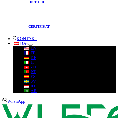
HISTORIE
CERTIFIKAT
KONTAKT
DA
EN
FR
DE
IT
ZH
PT
ES
SV
ID
AR
WhatsApp