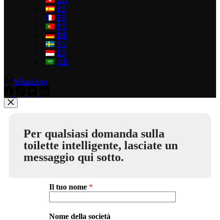
ES
FR
PT
DE
SV
ID
AR
WhatsApp
Per qualsiasi domanda sulla
toilette intelligente, lasciate un
messaggio qui sotto.
Il tuo nome
*
Nome della società