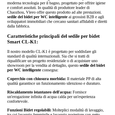
moderna tecnologia per il bagno, progettato per offrire igiene
e comfort assoluti. In qualità di produttore leader di
Chaozhou, Vleeo offre questo prodotto ad alte prestazioni.
sedile del bidet per WC intelligente
ai grossisti B2B e agli
sviluppatori immobiliari che cercano sanitari affidabili e diretti
dalla fabbrica.
Caratteristiche principali del sedile per bidet
Smart CL-K1:
Il nostro modello CL-K1 è progettato per soddisfare gli
standard di qualità internazionali. Sia che si tratti di
riqualificare un progetto residenziale o di acquistare uno
showroom per la vendita al dettaglio, questo
sedile del bidet
per WC intelligente
consegna:
Coperchio con chiusura morbida:
Il materiale PP di alta
qualità garantisce un funzionamento silenzioso e duraturo.
Riscaldamento istantaneo dell'acqua:
Fornisce
un'erogazione infinita di acqua calda per un'esperienza
confortevole.
Funzioni Bidet regolabili:
Molteplici modalità di lavaggio,
tra cui lavaggio femminile e lavaggio posteriore con getto