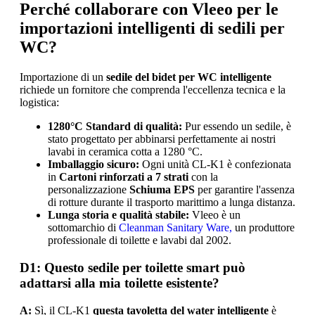
Perché collaborare con Vleeo per le
importazioni intelligenti di sedili per
WC?
Importazione di un
sedile del bidet per WC intelligente
richiede un fornitore che comprenda l'eccellenza tecnica e la
logistica:
1280°C Standard di qualità:
Pur essendo un sedile, è
stato progettato per abbinarsi perfettamente ai nostri
lavabi in ceramica cotta a 1280 °C.
Imballaggio sicuro:
Ogni unità CL-K1 è confezionata
in
Cartoni rinforzati a 7 strati
con la
personalizzazione
Schiuma EPS
per garantire l'assenza
di rotture durante il trasporto marittimo a lunga distanza.
Lunga storia e qualità stabile:
Vleeo è un
sottomarchio di
Cleanman Sanitary Ware,
un produttore
professionale di toilette e lavabi dal 2002.
D1: Questo sedile per toilette smart può
adattarsi alla mia toilette esistente?
A:
Sì, il CL-K1
questa tavoletta del water intelligente
è