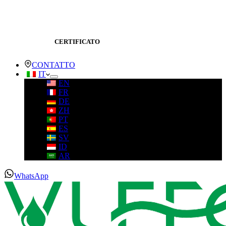
CERTIFICATO
CONTATTO
IT
EN
FR
DE
ZH
PT
ES
SV
ID
AR
WhatsApp