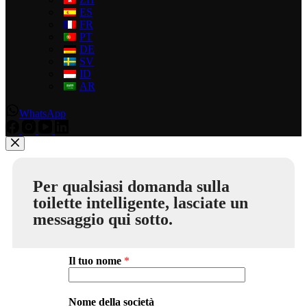
ES
FR
PT
DE
SV
ID
AR
WhatsApp
Per qualsiasi domanda sulla
toilette intelligente, lasciate un
messaggio qui sotto.
Il tuo nome
*
Nome della società