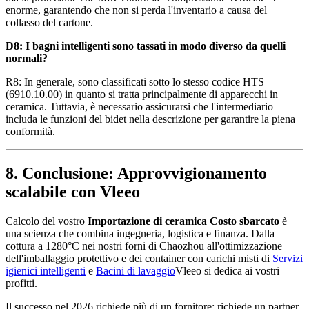
enorme, garantendo che non si perda l'inventario a causa del
collasso del cartone.
D8: I bagni intelligenti sono tassati in modo diverso da quelli
normali?
R8: In generale, sono classificati sotto lo stesso codice HTS
(6910.10.00) in quanto si tratta principalmente di apparecchi in
ceramica. Tuttavia, è necessario assicurarsi che l'intermediario
includa le funzioni del bidet nella descrizione per garantire la piena
conformità.
8. Conclusione: Approvvigionamento
scalabile con Vleeo
Calcolo del vostro
Importazione di ceramica Costo sbarcato
è
una scienza che combina ingegneria, logistica e finanza. Dalla
cottura a 1280°C nei nostri forni di Chaozhou all'ottimizzazione
dell'imballaggio protettivo e dei container con carichi misti di
Servizi
igienici intelligenti
e
Bacini di lavaggio
Vleeo si dedica ai vostri
profitti.
Il successo nel 2026 richiede più di un fornitore; richiede un partner