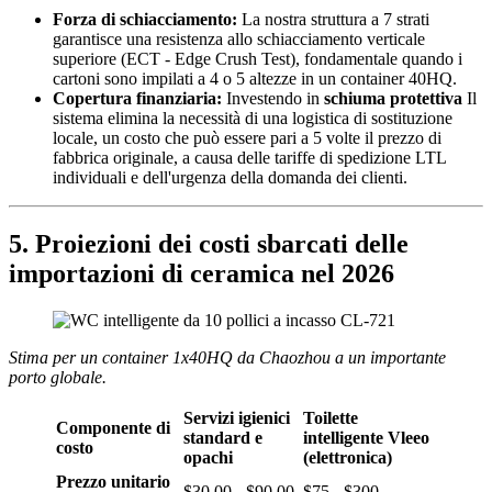
Forza di schiacciamento:
La nostra struttura a 7 strati
garantisce una resistenza allo schiacciamento verticale
superiore (ECT - Edge Crush Test), fondamentale quando i
cartoni sono impilati a 4 o 5 altezze in un container 40HQ.
Copertura finanziaria:
Investendo in
schiuma protettiva
Il
sistema elimina la necessità di una logistica di sostituzione
locale, un costo che può essere pari a 5 volte il prezzo di
fabbrica originale, a causa delle tariffe di spedizione LTL
individuali e dell'urgenza della domanda dei clienti.
5. Proiezioni dei costi sbarcati delle
importazioni di ceramica nel 2026
Stima per un container 1x40HQ da Chaozhou a un importante
porto globale.
Servizi igienici
Toilette
Componente di
standard e
intelligente Vleeo
costo
opachi
(elettronica)
Prezzo unitario
$30.00 - $90.00
$75 - $300