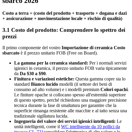
sbarco 2026
Costo a terra = (costo del prodotto + trasporto + dogana e dazi
+ assicurazione + movimentazione locale + rischio di qualità)
3.1 Costo del prodotto: Comprendere lo spettro dei
prezzi
Il primo componente del vostro
Importazione di ceramica Costo
sbarcato
è il prezzo unitario FOB (Free on Board).
La gamma per la ceramica standard:
Per i normali servizi
igienici in ceramica, il prezzo unitario FOB varia tipicamente
da
Da $30 a $90
.
Finitura e variazioni estetiche:
Questa gamma copre sia lo
standard
Bianco lucido
modelli (il settore dei beni di
consumo ad alto volume) e i modelli premium
Colori opachi
.
Le finiture opache si collocano spesso all'estremità superiore
di questo spettro, perché richiedono una maggiore precisione
tecnica durante la fase di smaltatura per garantire che la
superficie rimanga resistente alle macchie e al tatto senza una
tradizionale sigillatura lucida.
Ingegneria del valore dei servizi igienici intelligenti:
Le
unità intelligenti, come il
WC intelligente da 10 pollici da
incasso CL-721
consolidare l'elettronica di alto valore e le