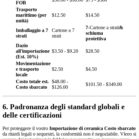
FOB
Trasporto
marittimo (per
$12.50
$14.50
unità)
7
-Cartone a strati
&
Imballaggio a 7
Cartone a 7
schiuma
strati
strati
protettiva
Dazio
all'importazione
$3.50 - $9.20
$28.50
(Est. 10%)
Movimentazione
e trasporto
$2.50
$4.50
locale
Costo totale est.
$48.00 -
$101.50 - $349.00
Costo sbarcato
$126.00
6. Padronanza degli standard globali e
delle certificazioni
Per proteggere il vostro
Importazione di ceramica Costo sbarcato
da ritardi legali o sequestri, la conformità non è negoziabile. Vleeo si