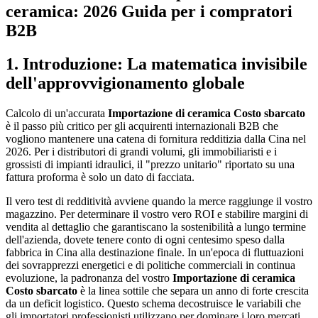
ceramica: 2026 Guida per i compratori
B2B
1. Introduzione: La matematica invisibile
dell'approvvigionamento globale
Calcolo di un'accurata
Importazione di ceramica Costo sbarcato
è il passo più critico per gli acquirenti internazionali B2B che
vogliono mantenere una catena di fornitura redditizia dalla Cina nel
2026. Per i distributori di grandi volumi, gli immobiliaristi e i
grossisti di impianti idraulici, il "prezzo unitario" riportato su una
fattura proforma è solo un dato di facciata.
Il vero test di redditività avviene quando la merce raggiunge il vostro
magazzino. Per determinare il vostro vero ROI e stabilire margini di
vendita al dettaglio che garantiscano la sostenibilità a lungo termine
dell'azienda, dovete tenere conto di ogni centesimo speso dalla
fabbrica in Cina alla destinazione finale. In un'epoca di fluttuazioni
dei sovrapprezzi energetici e di politiche commerciali in continua
evoluzione, la padronanza del vostro
Importazione di ceramica
Costo sbarcato
è la linea sottile che separa un anno di forte crescita
da un deficit logistico. Questo schema decostruisce le variabili che
gli importatori professionisti utilizzano per dominare i loro mercati.