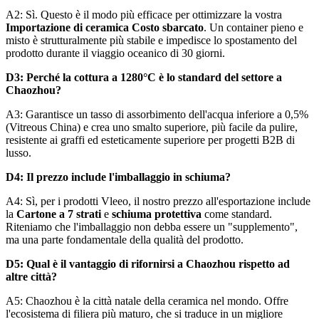
A2: Sì. Questo è il modo più efficace per ottimizzare la vostra
Importazione di ceramica Costo sbarcato
. Un container pieno e
misto è strutturalmente più stabile e impedisce lo spostamento del
prodotto durante il viaggio oceanico di 30 giorni.
D3: Perché la cottura a 1280°C è lo standard del settore a
Chaozhou?
A3: Garantisce un tasso di assorbimento dell'acqua inferiore a 0,5%
(Vitreous China) e crea uno smalto superiore, più facile da pulire,
resistente ai graffi ed esteticamente superiore per progetti B2B di
lusso.
D4: Il prezzo include l'imballaggio in schiuma?
A4: Sì, per i prodotti Vleeo, il nostro prezzo all'esportazione include
la
Cartone a 7 strati
e
schiuma protettiva
come standard.
Riteniamo che l'imballaggio non debba essere un "supplemento",
ma una parte fondamentale della qualità del prodotto.
D5: Qual è il vantaggio di rifornirsi a Chaozhou rispetto ad
altre città?
A5: Chaozhou è la città natale della ceramica nel mondo. Offre
l'ecosistema di filiera più maturo, che si traduce in un migliore