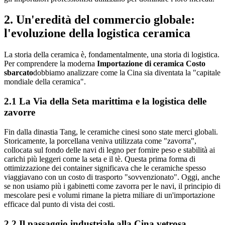
2. Un'eredità del commercio globale:
l'evoluzione della logistica ceramica
La storia della ceramica è, fondamentalmente, una storia di logistica.
Per comprendere la moderna
Importazione di ceramica Costo
sbarcato
dobbiamo analizzare come la Cina sia diventata la "capitale
mondiale della ceramica".
2.1 La Via della Seta marittima e la logistica delle
zavorre
Fin dalla dinastia Tang, le ceramiche cinesi sono state merci globali.
Storicamente, la porcellana veniva utilizzata come "zavorra",
collocata sul fondo delle navi di legno per fornire peso e stabilità ai
carichi più leggeri come la seta e il tè. Questa prima forma di
ottimizzazione dei container significava che le ceramiche spesso
viaggiavano con un costo di trasporto "sovvenzionato". Oggi, anche
se non usiamo più i gabinetti come zavorra per le navi, il principio di
mescolare pesi e volumi rimane la pietra miliare di un'importazione
efficace dal punto di vista dei costi.
2.2 Il passaggio industriale alla Cina vetrosa