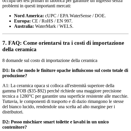
occupa dei test primari in fabbrica per garantire un ingresso senza
problemi in questi importanti mercati:
Nord America:
cUPC / EPA WaterSense / DOE.
Europa:
CE / RoHS / EN 997.
Australia:
WaterMark / WELS.
7. FAQ: Come orientarsi tra i costi di importazione
della ceramica
8 domande sul costo di importazione della ceramica
D1: In che modo le finiture opache influiscono sul costo totale di
produzione?
A1: La ceramica opaca si colloca all'estremità superiore della
gamma FOB ($35-$92) perché richiede una maggiore precisione
tecnica a 1280°C per garantire una superficie resistente alle macchie.
Tuttavia, le componenti di trasporto e di dazio rimangono le stesse
del bianco lucido, rendendole una scelta ad alto margine per i
distributori.
D2: Posso mischiare smart toilette e lavabi in un unico
contenitore?