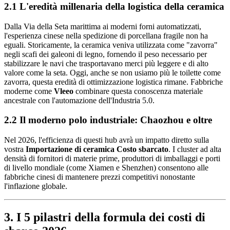
2.1 L'eredità millenaria della logistica della ceramica
Dalla Via della Seta marittima ai moderni forni automatizzati,
l'esperienza cinese nella spedizione di porcellana fragile non ha
eguali. Storicamente, la ceramica veniva utilizzata come "zavorra"
negli scafi dei galeoni di legno, fornendo il peso necessario per
stabilizzare le navi che trasportavano merci più leggere e di alto
valore come la seta. Oggi, anche se non usiamo più le toilette come
zavorra, questa eredità di ottimizzazione logistica rimane. Fabbriche
moderne come
Vleeo
combinare questa conoscenza materiale
ancestrale con l'automazione dell'Industria 5.0.
2.2 Il moderno polo industriale: Chaozhou e oltre
Nel 2026, l'efficienza di questi hub avrà un impatto diretto sulla
vostra
Importazione di ceramica Costo sbarcato
. I cluster ad alta
densità di fornitori di materie prime, produttori di imballaggi e porti
di livello mondiale (come Xiamen e Shenzhen) consentono alle
fabbriche cinesi di mantenere prezzi competitivi nonostante
l'inflazione globale.
3. I 5 pilastri della formula dei costi di