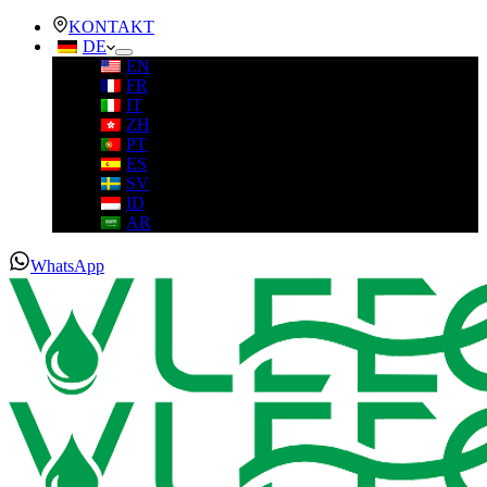
KONTAKT
DE
EN
FR
IT
ZH
PT
ES
SV
ID
AR
WhatsApp