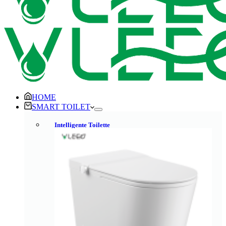
HOME
SMART TOILET
Intelligente Toilette