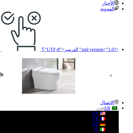
الأخبار
المدونة
<?xml version="1.0" الترميز="UTF-8"؟
ل
الأ
الاتصال
AR
EN
FR
DE
IT