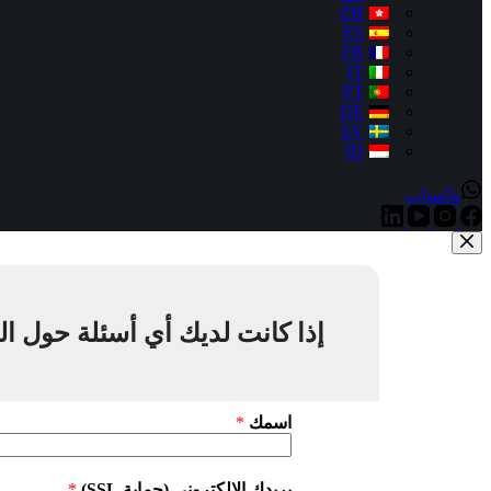
ZH
ES
FR
IT
PT
DE
SV
ID
واتساب
إذا كانت لديك أي أسئلة حول ال
اسمك
*
بريدك الإلكتروني (حماية SSL)
*