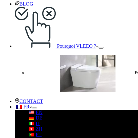
BLOG
Pourquoi VLEEO ?
F
CONTACT
FR
EN
DE
IT
ZH
PT