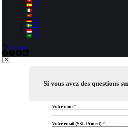
ES
IT
PT
DE
SV
ID
AR
WhatsApp
Si vous avez des questions sur
Votre nom
*
Votre email (SSL Protect)
*