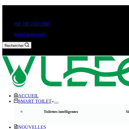
Guxiang Town, Chaozhou City, Guangdong Province, China
+86 188 2350 9990
[email protected]
Rechercher
ACCUEIL
SMART TOILET
Toilettes intelligentes
Si
NOUVELLES