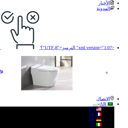
الأخبار
المدونة
<?xml version="1.0" الترميز="UTF-8"؟
ل
الأ
الاتصال
AR
EN
FR
DE
IT