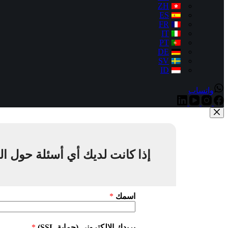
ZH
ES
FR
IT
PT
DE
SV
ID
واتساب
إذا كانت لديك أي أسئلة حول ال
اسمك
*
بريدك الإلكتروني (حماية SSL)
*